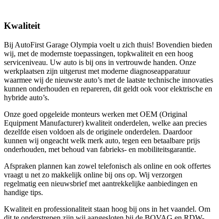
Kwaliteit
Bij AutoFirst Garage Olympia voelt u zich thuis! Bovendien bieden
wij, met de modernste toepassingen, topkwaliteit en een hoog
serviceniveau. Uw auto is bij ons in vertrouwde handen. Onze
werkplaatsen zijn uitgerust met moderne diagnoseapparatuur
waarmee wij de nieuwste auto’s met de laatste technische innovaties
kunnen onderhouden en repareren, dit geldt ook voor elektrische en
hybride auto’s.
Onze goed opgeleide monteurs werken met OEM (Original
Equipment Manufacturer) kwaliteit onderdelen, welke aan precies
dezelfde eisen voldoen als de originele onderdelen. Daardoor
kunnen wij ongeacht welk merk auto, tegen een betaalbare prijs
onderhouden, met behoud van fabrieks- en mobiliteitsgarantie.
Afspraken plannen kan zowel telefonisch als online en ook offertes
vraagt u net zo makkelijk online bij ons op. Wij verzorgen
regelmatig een nieuwsbrief met aantrekkelijke aanbiedingen en
handige tips.
Kwaliteit en professionaliteit staan hoog bij ons in het vaandel. Om
dit te onderstrepen zijn wij aangesloten bij de BOVAG en RDW-