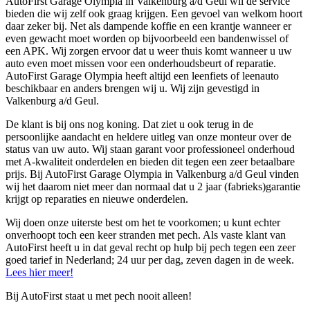
AutoFirst Garage Olympia in Valkenburg a/d Geul wil de service
bieden die wij zelf ook graag krijgen. Een gevoel van welkom hoort
daar zeker bij. Net als dampende koffie en een krantje wanneer er
even gewacht moet worden op bijvoorbeeld een bandenwissel of
een APK. Wij zorgen ervoor dat u weer thuis komt wanneer u uw
auto even moet missen voor een onderhoudsbeurt of reparatie.
AutoFirst Garage Olympia heeft altijd een leenfiets of leenauto
beschikbaar en anders brengen wij u. Wij zijn gevestigd in
Valkenburg a/d Geul.
De klant is bij ons nog koning. Dat ziet u ook terug in de
persoonlijke aandacht en heldere uitleg van onze monteur over de
status van uw auto. Wij staan garant voor professioneel onderhoud
met A-kwaliteit onderdelen en bieden dit tegen een zeer betaalbare
prijs. Bij AutoFirst Garage Olympia in Valkenburg a/d Geul vinden
wij het daarom niet meer dan normaal dat u 2 jaar (fabrieks)garantie
krijgt op reparaties en nieuwe onderdelen.
Wij doen onze uiterste best om het te voorkomen; u kunt echter
onverhoopt toch een keer stranden met pech. Als vaste klant van
AutoFirst heeft u in dat geval recht op hulp bij pech tegen een zeer
goed tarief in Nederland; 24 uur per dag, zeven dagen in de week.
Lees hier meer!
Bij AutoFirst staat u met pech nooit alleen!