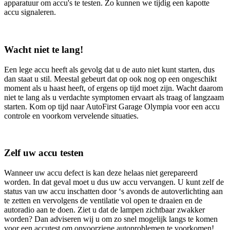
apparatuur om accu's te testen. Zo kunnen we tijdig een kapotte
accu signaleren.
Wacht niet te lang!
Een lege accu heeft als gevolg dat u de auto niet kunt starten, dus
dan staat u stil. Meestal gebeurt dat op ook nog op een ongeschikt
moment als u haast heeft, of ergens op tijd moet zijn. Wacht daarom
niet te lang als u verdachte symptomen ervaart als traag of langzaam
starten. Kom op tijd naar AutoFirst Garage Olympia voor een accu
controle en voorkom vervelende situaties.
Zelf uw accu testen
Wanneer uw accu defect is kan deze helaas niet gerepareerd
worden. In dat geval moet u dus uw accu vervangen. U kunt zelf de
status van uw accu inschatten door ‘s avonds de autoverlichting aan
te zetten en vervolgens de ventilatie vol open te draaien en de
autoradio aan te doen. Ziet u dat de lampen zichtbaar zwakker
worden? Dan adviseren wij u om zo snel mogelijk langs te komen
voor een accutest om onvoorziene autoproblemen te voorkomen!