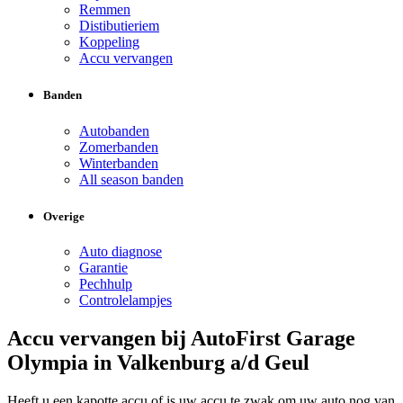
Remmen
Distibutieriem
Koppeling
Accu vervangen
Banden
Autobanden
Zomerbanden
Winterbanden
All season banden
Overige
Auto diagnose
Garantie
Pechhulp
Controlelampjes
Accu vervangen bij AutoFirst Garage
Olympia in Valkenburg a/d Geul
Heeft u een kapotte accu of is uw accu te zwak om uw auto nog van